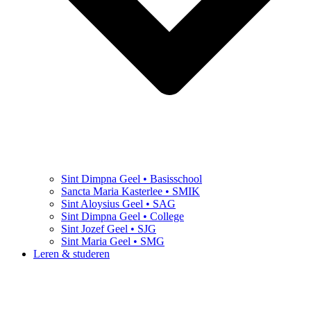
Sint Dimpna Geel • Basisschool
Sancta Maria Kasterlee • SMIK
Sint Aloysius Geel • SAG
Sint Dimpna Geel • College
Sint Jozef Geel • SJG
Sint Maria Geel • SMG
Leren & studeren