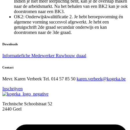
Indien je niet meer leerplichtig bent, kan je de overstap maken
naar de arbeidsmarkt. Na het behalen van een BK2 kan je ook
doorstromen naar een BK3.
OK2: Onderwijskwalitificatie 2. Je hebt beroepsvorming én
algemene vorming succesvol afgewerkt. Je hebt een
getuigschrift 2de graad secundair onderwijs en kan
doorstromen naar de 3de graad.
Downloads
Informatiefiche Medewerker Ruwbouw duaal
Contact
Mevr. Karen Verbeek
Tel. 014 57 85 50
rak
ev.ne
keebr
egok@
eb.ak
Inschrijven
Technische Schoolstraat 52
2440 Geel