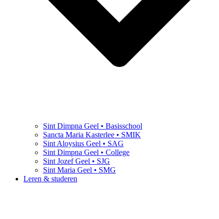
Sint Dimpna Geel • Basisschool
Sancta Maria Kasterlee • SMIK
Sint Aloysius Geel • SAG
Sint Dimpna Geel • College
Sint Jozef Geel • SJG
Sint Maria Geel • SMG
Leren & studeren